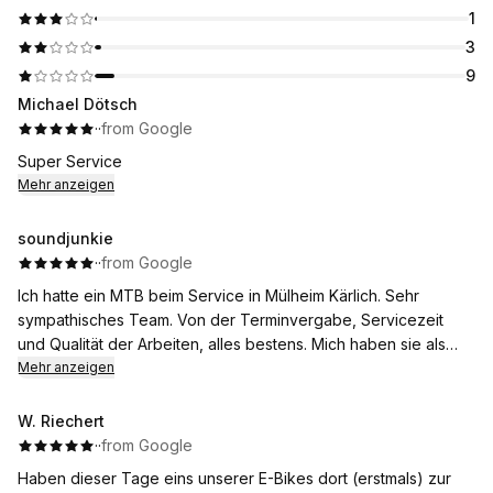
1
3
9
Michael Dötsch
·
·
from Google
Super Service
Mehr anzeigen
soundjunkie
·
·
from Google
Ich hatte ein MTB beim Service in Mülheim Kärlich. Sehr
sympathisches Team. Von der Terminvergabe, Servicezeit
und Qualität der Arbeiten, alles bestens. Mich haben sie als
Kunden gewonnen, komme wieder.
Mehr anzeigen
W. Riechert
·
·
from Google
Haben dieser Tage eins unserer E-Bikes dort (erstmals) zur