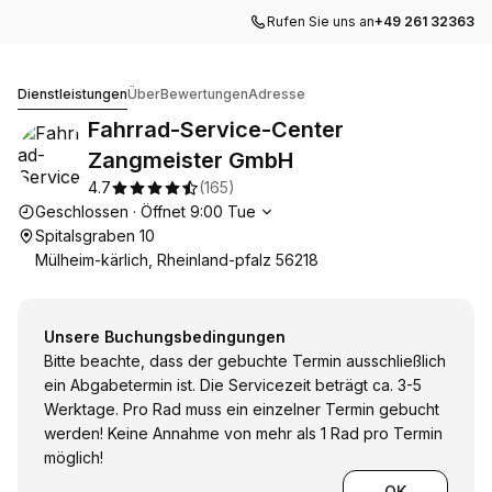
Rufen Sie uns an
+49 261 32363
Fahrrad-Service-Center Zangmeister GmbH
Dienstleistungen
Über
Bewertungen
Adresse
Fahrrad-Service-Center
Zangmeister GmbH
4.7
(
165
)
Die Öffnungszeiten
Geschlossen
·
Öffnet
9:00
Tue
Spitalsgraben 10
Mülheim-kärlich, Rheinland-pfalz 56218
Unsere Buchungsbedingungen
Bitte beachte, dass der gebuchte Termin ausschließlich
ein Abgabetermin ist. Die Servicezeit beträgt ca. 3-5
Werktage. Pro Rad muss ein einzelner Termin gebucht
werden! Keine Annahme von mehr als 1 Rad pro Termin
möglich!
OK