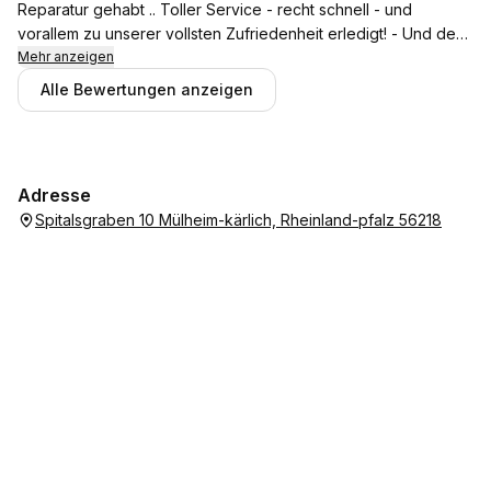
Reparatur gehabt .. Toller Service - recht schnell - und
vorallem zu unserer vollsten Zufriedenheit erledigt! - Und der
Preis hat auch gestimmt! .. DANKE! *****
Mehr anzeigen
Alle Bewertungen anzeigen
Adresse
Spitalsgraben 10 Mülheim-kärlich, Rheinland-pfalz 56218